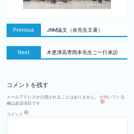
投
Previous
Previous
JNM論文（余先生主著）
稿
post:
ナ
Next
ビ
Next
木更津高専岡本先生ご一行来訪
post:
ゲ
ー
シ
コメントを残す
ョ
メールアドレスが公開されることはありません。
が付いている
ン
※
欄は必須項目です
※
コメント