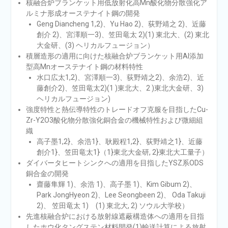
核融合炉ブランケット⽤低放射化⾼Mn酸化物分散強化ア
ルミナ形成オーステナイト鋼の開発
Geng Diancheng 1,2)、Yu Hao 2)、荻野靖之 2)、近藤
創介 2)、宮澤順⼀3)、笠⽥⻯太 2)(1) 東北⼤、(2) 東北
⼤⾦研、(3) ヘリカルフュージョン）
積層造形の適⽤に向けた核融合炉ブランケット⽤Al添加
型⾼Mnオーステナイト鋼の材料特性
⽔⼝広太1,2)、宮澤順⼀3)、荻野靖之2)、余浩2)、近
藤創介2)、笠⽥⻯太2)(1 )東北⼤、2 )東北⼤⾦研、3)
ヘリカルフュージョン)
強度特性と熱伝導特性のトレードオフ克服を⽬指したCu-
Zr-Y2O3酸化物分散強化銅合⾦の機械特性および微細組
織
⾼⼦墨1,2}、余浩1}、耿殿程1,2}、荻野靖之1}、近藤
創介1}、笠⽥⻯太1}（1}東北⼤⾦研, 2}東北⼤⼯量⼦）
ダイバータヒートシンクへの適⽤を⽬指したYSZ系ODS
銅合⾦の開発
齋藤隼輝 1)、余浩 1)、⾼⼦墨 1)、Kim Gibum 2)、
Park JongHyeon 2)、Lee Seongbeen 2)、 Oda Takuji
2)、 笠⽥⻯太 1) (1) 東北⼤, 2) ソウル⼤学校）
先進核融合炉における放射線遮蔽構造体への適⽤を⽬指
したホウ化タングステン材料開発(1)輸送計算による放射