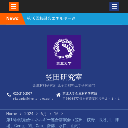
Skip
News:
第16回核融合エネルギー連
to
合講演会（笠田、Park、
content
Geng、長谷川、宮岸、山
村、Lee、He、Bae）
楽しい理科のはなし（仙台
市立松森小学校）
第16回核融合エネルギー連
合講演会若手優秀発表賞
（宮岸、Bae）
笠田研究室
金属材料研究所 原子力材料工学研究部門
022-215-2067
東北大学金属材料研究所
r-kasada@imr.tohoku.ac.jp
〒980-8577 仙台市青葉区片平２－１－１
Home
2024
6月
16
第15回核融合エネルギー連合講演会（笠田、荻野、長谷川、陣
場、Geng、関、Gao、齋藤、水口、山村）