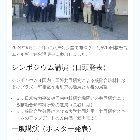
2024年6月13,14日に八戸公会堂で開催された第15回核融合
エネルギー連合講演会に参加しました。
シンポジウム講演（口頭発表）
シンポジウム４国内・国際共同研究による核融合炉材料お
よびプラズマ壁相互作用研究の進展と今後の展望
２．日米協力事業や国内中核研究機関との共同研究によ
る核融合炉材料研究の進展（長谷川晃）
５．核融合学分野における大学共同利用・共同研究スキ
ームのアップデートの方向感（笠田竜太）
一般講演（ポスター発表）