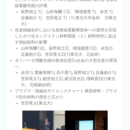
線遮蔽性能の評価
荻野靖之 1)、⼭村海爾 1,2)、 陣場優貴 1)、余浩 1)、
近藤創介 1)、笠⽥⻯太 1)（1) 東北⼤学⾦研、 2)東北
⼤)
先進核融合炉における放射線遮蔽構造体への適⽤を⽬指
したホウ化タングステン材料開発（２）材料特性に及ぼ
す焼結助剤の影響
⼭村海爾1)2)、荻野靖之2)、陣場優貴1)2)、余浩2)、
近藤創介2)、笠⽥⻯太2)(1)東北⼤、2)⾦研）
ダイバータ⽤酸化物分散強化型Cu合⾦の⼤型⽣産の実現
へ
余浩1), 齋藤隼輝1), ⾼⼦墨1), 荻野靖之1), 近藤創介1),
笠⽥⻯太1), 能登裕之2), 菱沼良光2), 増崎貴2)(1)東北
⼤、 2)核融合研)
プラズマ・核融合サイエンスチャート 構造材料・プラズ
マ対向材料の歴史と広がり
笠⽥⻯太(東北⼤)