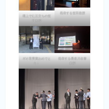
発表する笠田教授
壇上で仁王立ちの笠
田教授
ガオ君受賞おめでと
発表する長谷川名誉
う！
教授