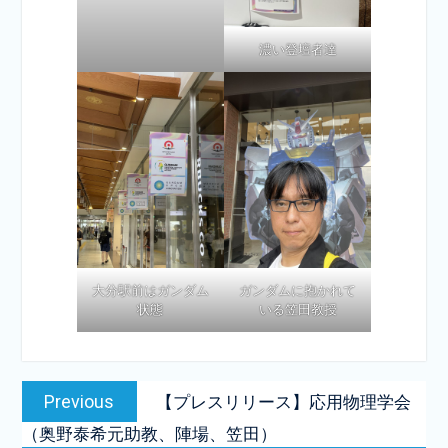
濃い登壇者達
大分駅前はガンダム
ガンダムに抱かれて
状態
いる笠田教授
投
Previous
Previous
【プレスリリース】応用物理学会
稿
post:
（奥野泰希元助教、陣場、笠田）
ナ