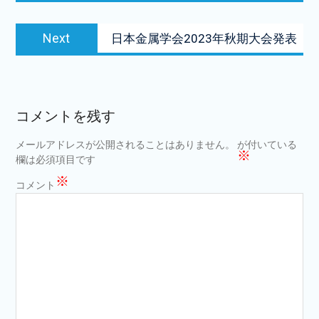
ビ
Next
Next
日本金属学会2023年秋期大会発表
ゲ
post:
ー
シ
ョ
コメントを残す
ン
メールアドレスが公開されることはありません。
が付いている
※
欄は必須項目です
※
コメント