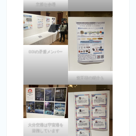
立派な会場
GOIの矛盾メンバー
笠田研の紹介も
大分空港は宇宙港を
目指しています