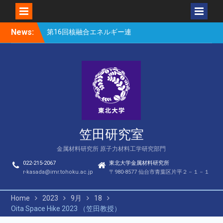
Skip
News:
第16回核融合エネルギー連
to
合講演会（笠田、Park、
content
Geng、長谷川、宮岸、山
村、Lee、He、Bae）
楽しい理科のはなし（仙台
市立松森小学校）
第16回核融合エネルギー連
合講演会若手優秀発表賞
（宮岸、Bae）
笠田研究室
金属材料研究所 原子力材料工学研究部門
022-215-2067
東北大学金属材料研究所
r-kasada@imr.tohoku.ac.jp
〒980-8577 仙台市青葉区片平２－１－１
Home
2023
9月
18
Oita Space Hike 2023 （笠田教授）