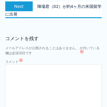
Next
ビ
Next
陣場君（D2）が約4ヶ月の米国留学
post:
ゲ
に出発
ー
シ
ョ
コメントを残す
ン
メールアドレスが公開されることはありません。
が付いている
※
欄は必須項目です
※
コメント