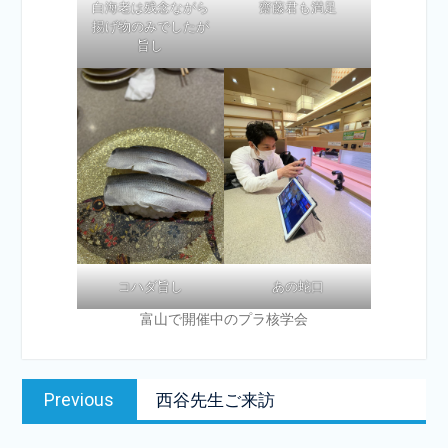
白海老は残念ながら
齋藤君も満足
揚げ物のみでしたが
旨し
コハダ旨し
あの蛇口
富山で開催中のプラ核学会
投
Previous
Previous
西谷先生ご来訪
稿
post:
ナ