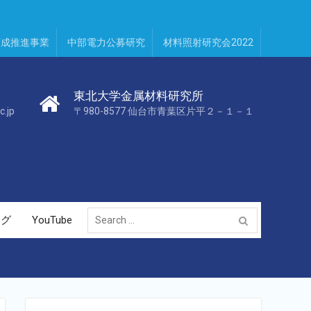
育成推進事業
中部電力公募研究
材料照射研究会2022
東北大学金属材料研究所
c.jp
〒980-8577 仙台市青葉区片平２－１－１
Search
ログ
YouTube
for: