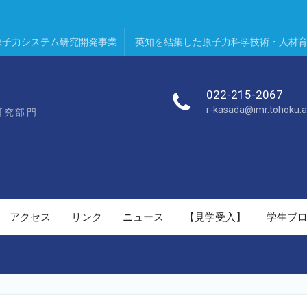
原子力システム研究開発事業
英知を結集した原子力科学技術・人材
022-215-2067
r-kasada@imr.tohoku.a
研究部門
アクセス
リンク
ニュース
【見学受入】
学生ブ