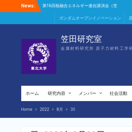
Skip
News:
第16回核融合エネルギー連合講演会（笠
to
田、Park、Geng、長谷川、宮岸、山村、
content
Lee、He、Bae）
ガンダムオープンイノベーション
楽しい理科のはなし（仙台市立松森小学
校）
第16回核融合エネルギー連合講演会若手優
笠田研究室
秀発表賞（宮岸、Bae）
金属材料研究所 原子力材料工学
ホーム
研究内容
メンバー
社会活動
Home
2022
8月
30