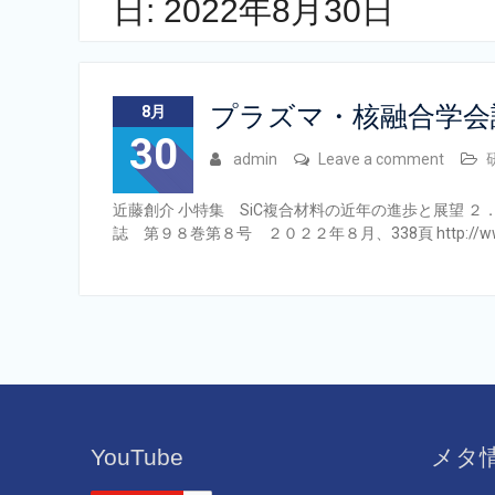
日:
2022年8月30日
プラズマ・核融合学会
8月
30
admin
Leave a comment
近藤創介 小特集 SiC複合材料の近年の進歩と展望 ２
誌 第９８巻第８号 ２０２２年８月、338頁 http://www.
YouTube
メタ