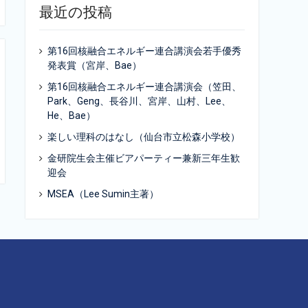
最近の投稿
第16回核融合エネルギー連合講演会若手優秀
発表賞（宮岸、Bae）
第16回核融合エネルギー連合講演会（笠田、
Park、Geng、長谷川、宮岸、山村、Lee、
He、Bae）
楽しい理科のはなし（仙台市立松森小学校）
金研院生会主催ビアパーティー兼新三年生歓
迎会
MSEA（Lee Sumin主著）