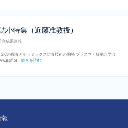
誌小特集（近藤准教授）
研究成果速報
．SiCの腐食とセラミックス防食技術の開発 プラズマ・核融合学会
jspf.or
続きを読む
情報