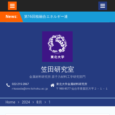
Skip
News:
第16回核融合エネルギー連
to
合講演会（笠田、Park、
content
Geng、長谷川、宮岸、山
村、Lee、He、Bae）
楽しい理科のはなし（仙台
市立松森小学校）
第16回核融合エネルギー連
合講演会若手優秀発表賞
（宮岸、Bae）
笠田研究室
金属材料研究所 原子力材料工学研究部門
022-215-2067
東北大学金属材料研究所
r-kasada@imr.tohoku.ac.jp
〒980-8577 仙台市青葉区片平２－１－１
Home
2024
8月
1