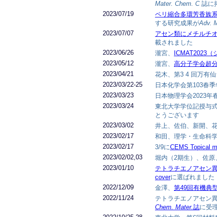
Mater. Chem. C
誌に
2023/07/19
ペリ縮合多環芳香族
する研究成果が
Adv. 
2023/07/07
アセン類にメチルチ
載されました
2023/06/26
瀧宮、
ICMAT202
2023/05/12
瀧宮、
高分子学会超
2023/04/21
花木、第3 4 回万
2023/03/22-25
日本化学会第103春季
2023/03/23
日本物理学会2023年
2023/03/24
東北大学学位記授与式2
とうございます
2023/03/02
井上、佐伯、新開、花
2023/02/17
和田、理学・生命科
2023/02/17
3/9に
CEMS Topical me
2023/02/02,03
堀内（2期生）、佐原
2023/01/10
テトラチエノアセン
cover
に選ばれました
2022/12/09
金澤、
第49回有機典
2022/11/24
テトラチエノアセン
Chem. Mater.
誌
に受