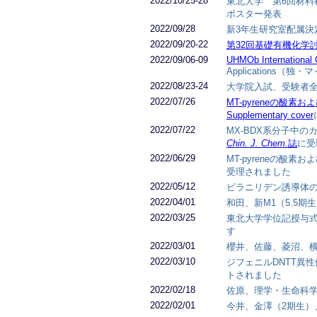
2022/10/25-28
東北大学 第6回材
ポスター発表
2022/09/28
新3年生研究室配属決
2022/09/20-22
第32回基礎有機化学
2022/09/06-09
UHMOb International 
Applications
2022/08/23-24
大学院入試、受験者
2022/07/26
MT-pyreneの酸
Supplementary cover
2022/07/22
MX-BDX系分子中
Chin. J. Chem.
誌
に受
2022/06/29
MT-pyreneの酸
受理されました
2022/05/12
ピラニリデン誘導体
2022/04/01
和田、新M1（5.5
2022/03/25
東北大学学位記授与式
す
2022/03/01
櫻井、佐藤、菱沼、横
2022/03/10
ジフェニルDNTT異
トされました
2022/02/18
佐原、理学・生命科
2022/02/01
今井、金澤（2期生）