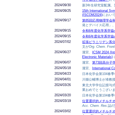
2024/09/30
新3年生研究室配属、
2024/09/25
15th International S
(ISCOM2024)
におい
2024/09/17
第85回応用物理学会
発とデバイス応用」
2024/09/15
令和6年度化学系学協
2024/09/15
令和6年度化学系学協
2024/07/02
拡張ピラニリデン系
文が
Org. Chem. Front
2024/06/27
瀧宮、
ICSM 2024 (Int
Electronic Materials)
2024/06/07
瀧宮、
第73回高分子学
2024/05/18
瀧宮、
International C
2024/04/23
日本化学会第104春
2024/04/01
川畑公輔博士が准教
2024/03/26
東北大学学位記授与式1
業おめでとうござい
2024/03/20
日本化学会第104春季
2024/03/19
位置選択的メチルチ
Acc. Chem. Res.
誌の
2024/03/02
位置選択的メチルチ