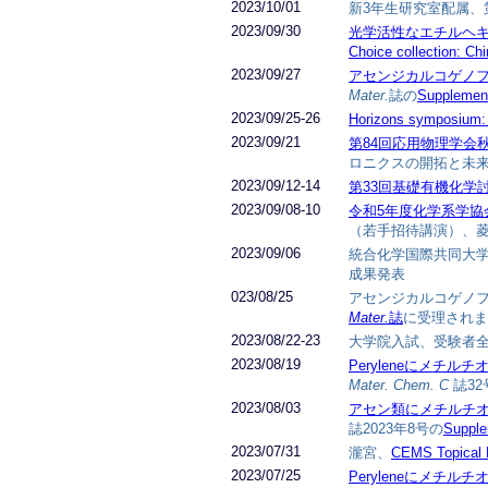
2023/10/01
新3年生研究室配属、
2023/09/30
光学活性なエチルヘキ
Choice collection: Chi
2023/09/27
アセンジカルコゲノ
Mater.
誌の
Supplement
2023/09/25-26
Horizons symposium: E
2023/09/21
第84回応用物理学会
ロニクスの開拓と未
2023/09/12-14
第33回基礎有機化学
2023/09/08-10
令和5年度化学系学協
（若手招待講演）、
2023/09/06
統合化学国際共同大学
成果発表
023/08/25
アセンジカルコゲノ
Mater.
誌
に受理されま
2023/08/22-23
大学院入試、受験者
2023/08/19
Peryleneにメチ
Mater. Chem. C
誌32
2023/08/03
アセン類にメチルチ
誌2023年8号の
Supple
2023/07/31
瀧宮、
CEMS Topical M
2023/07/25
Peryleneにメチ