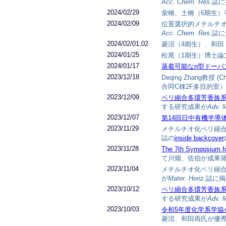
Acc. Chem. Res.
誌に
2024/02/29
柴橋、土橋（6期生）
2024/02/09
位置選択的メチルチ
Acc. Chem. Res.
誌に
2024/02/01,02
菱沼（4期生）、和田
2024/01/25
松尾（1期生）博士論
2024/01/17
蒸着可能なn型ドーパ
2023/12/18
Deqing Zhang教授 (
合同C棟2F多目的室
2023/12/09
ペリ縮合多環芳香族
する研究成果が
Adv. 
2023/12/07
第14回日中有機半導
2023/11/29
メチルチオ化ペリ縮
誌の
inside backcover
2023/11/28
The 7th Symposium for
て川畑、佐伯が成果
2023/11/04
メチルチオ化ペリ縮
が
Mater. Horiz.
誌に掲
2023/10/12
ペリ縮合多環芳香族
する研究成果が
Adv. 
2023/10/03
令和5年度化学系学協
菱沼、和田両氏が優