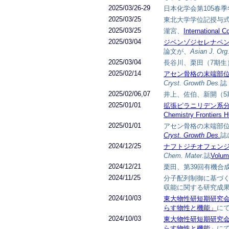
2025/03/26-29
日本化学会第105春季
2025/03/25
東北大学学位記授与式
2025/03/25
瀧宮、
International 
2025/03/04
ジベンゾジセレナペ
論文が、
Asian J. Org
2025/03/04
長谷川、栗田（7期生
2025/02/14
アセン骨格の末端部
Cryst. Growth Des.
誌
2025/02/06,07
井上、佐伯、新開（5
2025/01/01
拡張ピラニリデン系分
Chemistry Frontiers H
2025/01/01
アセン骨格の末端部
Cryst. Growth Des.
誌
2024/12/25
ナフトジチオフェン
Chem. Mater.
誌
Volum
2024/12/21
栗田、第39回有機合
2024/11/25
分子配列制御に基づ
収能に関する研究成
2024/10/03
東大物性研短期研究
らす物性と機能」
に
2024/10/03
東大物性研短期研究
らす物性と機能」
に