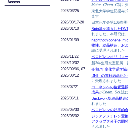
Access
Mater. Chem. C
誌に
2026/03/25
東北大学学位記授与式
ます
2026/03/17-20
日本化学会第106春季
2026/01/10
Bpin基を導入したD
れました。本研究は、
2026/01/09
naphthothioph
物性、結晶構造、お
誌に受理されました
2025/11/22
ペロピレンオリゴマ
2025/10/02
新3年生研究室配属、
2025/09/06, 07
令和7年度化学系学協
2025/08/12
DNTTの電解結晶化
に受理されました
2025/07/21
コロネンへの位置選
成果
が
Chem. Sci.
誌
2025/06/11
Brickwork型結晶
れました
2025/05/30
ペロピレンの効率的
2025/05/02
ジシアノメチレン置換
アクセプタ分子の開
されました