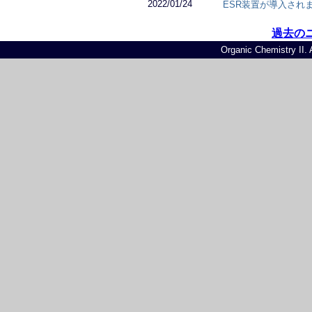
2022/01/24
ESR装置が導入されま
過去の
Organic Chemistry II. 