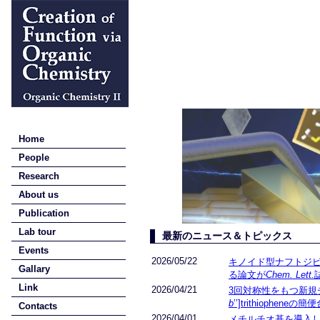
Home
People
Research
About us
Publication
Lab tour
最新のニュース＆トピックス
Events
2026/05/22
キノイド型ナフトジ
Gallary
る論文が
Chem. Lett.
Link
2026/04/21
3回対称性をもつ新規チオ
b
’’]trithiophe
Contacts
2026/04/01
メチルチオ基を導入