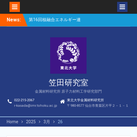
Skip
News:
第16回核融合エネルギー連
to
合講演会（笠田、Park、
content
Geng、長谷川、宮岸、山
村、Lee、He、Bae）
楽しい理科のはなし（仙台
市立松森小学校）
第16回核融合エネルギー連
合講演会若手優秀発表賞
（宮岸、Bae）
笠田研究室
金属材料研究所 原子力材料工学研究部門
022-215-2067
東北大学金属材料研究所
r-kasada@imr.tohoku.ac.jp
〒980-8577 仙台市青葉区片平２－１－１
Home
2025
3月
26