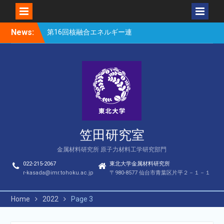
Skip
News:
楽しい理科のはなし（仙台
to
市立松森小学校）
content
第16回核融合エネルギー連
合講演会若手優秀発表賞
（宮岸、Bae）
第16回核融合エネルギー連
合講演会（笠田、Park、
Geng、長谷川、宮岸、山
村、Lee、He、Bae）
笠田研究室
金属材料研究所 原子力材料工学研究部門
022-215-2067
東北大学金属材料研究所
r-kasada@imr.tohoku.ac.jp
〒980-8577 仙台市青葉区片平２－１－１
Home
2022
Page 3