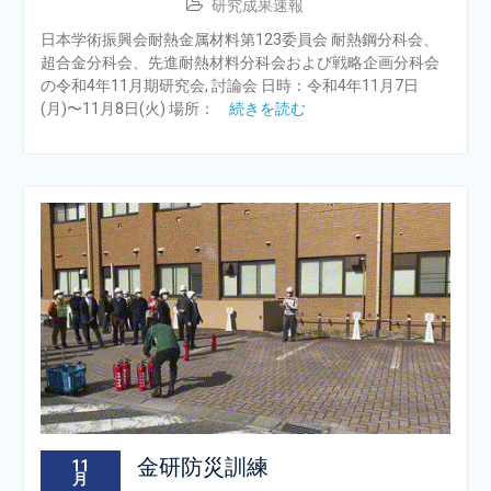
研究成果速報
日本学術振興会耐熱金属材料第123委員会 耐熱鋼分科会、
超合金分科会、先進耐熱材料分科会および戦略企画分科会
の令和4年11月期研究会, 討論会 日時：令和4年11月7日
(月)〜11月8日(火) 場所：
続きを読む
金研防災訓練
11
月