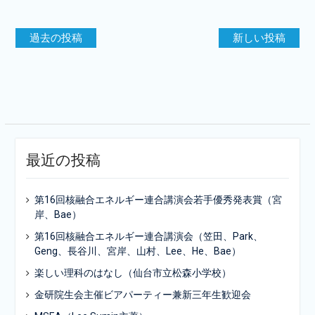
投
過去の投稿
新しい投稿
稿
ナ
ビ
ゲ
ー
最近の投稿
シ
ョ
第16回核融合エネルギー連合講演会若手優秀発表賞（宮
ン
岸、Bae）
第16回核融合エネルギー連合講演会（笠田、Park、
Geng、長谷川、宮岸、山村、Lee、He、Bae）
楽しい理科のはなし（仙台市立松森小学校）
金研院生会主催ビアパーティー兼新三年生歓迎会