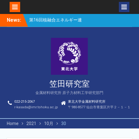
Skip
News:
第16回核融合エネルギー連
to
合講演会（笠田、Park、
content
Geng、長谷川、宮岸、山
村、Lee、He、Bae）
楽しい理科のはなし（仙台
市立松森小学校）
第16回核融合エネルギー連
合講演会若手優秀発表賞
（宮岸、Bae）
笠田研究室
金属材料研究所 原子力材料工学研究部門
022-215-2067
東北大学金属材料研究所
r-kasada@imr.tohoku.ac.jp
〒980-8577 仙台市青葉区片平２－１－１
Home
2021
10月
30