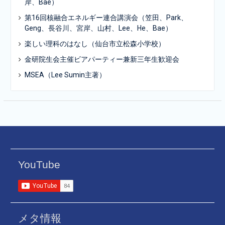
岸、Bae）
第16回核融合エネルギー連合講演会（笠田、Park、
Geng、長谷川、宮岸、山村、Lee、He、Bae）
楽しい理科のはなし（仙台市立松森小学校）
金研院生会主催ビアパーティー兼新三年生歓迎会
MSEA（Lee Sumin主著）
YouTube
メタ情報