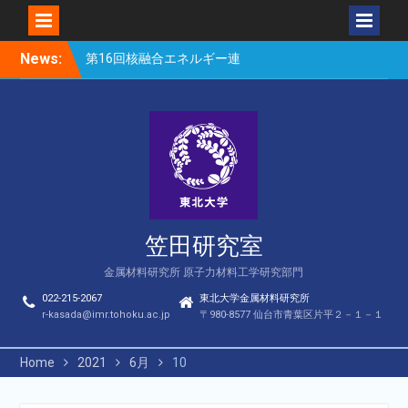
Skip
News:
第16回核融合エネルギー連
to
合講演会（笠田、Park、
content
Geng、長谷川、宮岸、山
村、Lee、He、Bae）
楽しい理科のはなし（仙台
市立松森小学校）
第16回核融合エネルギー連
合講演会若手優秀発表賞
（宮岸、Bae）
笠田研究室
金属材料研究所 原子力材料工学研究部門
022-215-2067
東北大学金属材料研究所
r-kasada@imr.tohoku.ac.jp
〒980-8577 仙台市青葉区片平２－１－１
Home
2021
6月
10