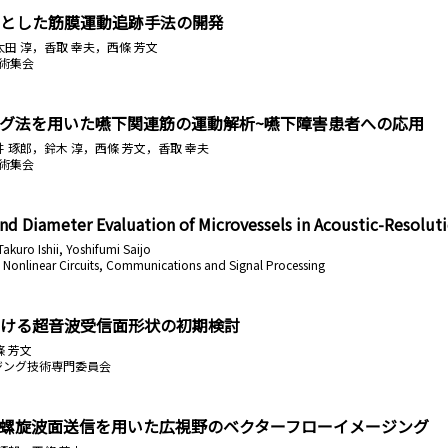
とした筋膜運動追跡手法の開発
太田 淳，香取 幸夫，西條 芳文
術集会
グ法を用いた嚥下関連筋の運動解析~嚥下障害患者への応用
井 琢郎，鈴木 淳，西條 芳文，香取 幸夫
術集会
d Diameter Evaluation of Microvessels in Acoustic-Resolut
akuro Ishii, Yoshifumi Saijo
 Nonlinear Circuits, Communications and Signal Processing
ける超音波受信面形状の初期検討
條 芳文
ージング技術専門委員会
螺旋波面送信を用いた広視野のベクターフローイメージング