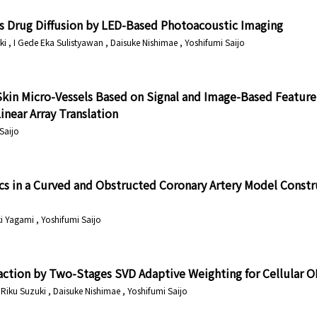
 Drug Diffusion by LED-Based Photoacoustic Imaging
uki , I Gede Eka Sulistyawan , Daisuke Nishimae , Yoshifumi Saijo
Skin Micro-Vessels Based on Signal and Image-Based Feature 
near Array Translation
 Saijo
 in a Curved and Obstructed Coronary Artery Model Constru
ki Yagami , Yoshifumi Saijo
action by Two-Stages SVD Adaptive Weighting for Cellular 
, Riku Suzuki , Daisuke Nishimae , Yoshifumi Saijo