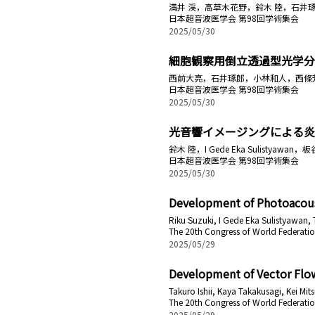
満井 渓，高草木花野，鈴木 陸，石井
日本超音波医学会 第98回学術集会
2025/05/30
細胞観察用倒立透過型光学分
西前大亮，石井琢郎，小林和人，西條
日本超音波医学会 第98回学術集会
2025/05/30
光音響イメージングによる炎
鈴木 陸，I Gede Eka Sulisty
日本超音波医学会 第98回学術集会
2025/05/30
Development of Photoacoust
Riku Suzuki, I Gede Eka Sulistyawan, T
The 20th Congress of World Federatio
2025/05/29
Development of Vector Flow
Takuro Ishii, Kaya Takakusagi, Kei Mit
The 20th Congress of World Federatio
2025/05/29