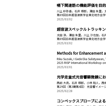
嚥下関連筋の機能評価を目的
川上 紗弥香，石井 琢郎，澤田 朱里，
第69回日本超音波医学会東北地方会学
2025/03/02
超音波スペックルトラッキン
太田 淳，澤田 朱里，川上 沙也加，石
第69回日本超音波医学会東北地方会学
2025/03/02
Methods for Enhancement an
Riku Suzuki, I Gede Eka Sulistyawan, T
2025 RISP International Workshop on
2025/03/01
光学走査式光音響顕微鏡にお
西前 大亮，石井 琢郎，小林 和人，西
第29回（第3期第4回） 光音響イメ
2025/02/28
コンベックスプローブによる