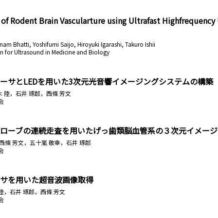
of Rodent Brain Vascularture using Ultrafast Highfrequenc
am Bhatti, Yoshifumi Saijo, Hiroyuki Igarashi, Takuro Ishii
n for Ultrasound in Medicine and Biology
ランスデューサとLEDを用いた3次元光音響イメージングシステムの構築
木 陸，石井 琢郎，西條 芳文
会
ローブの連続走査を用いたげっ歯類脳血管系の３次元イメージ
i，西條 芳文，五十嵐 敬幸，石井 琢郎
会
サを用いた超音波画像取得
陸，石井 琢郎，西條 芳文
会