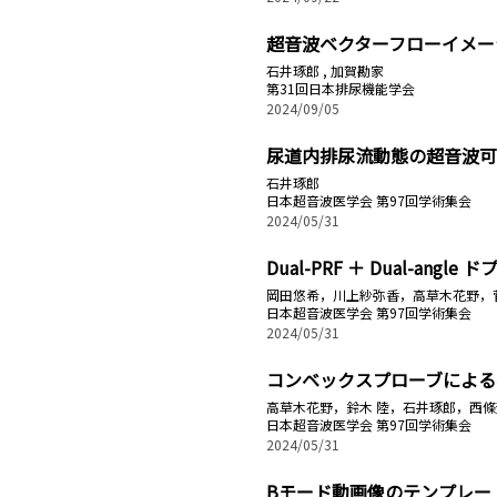
超音波ベクターフローイメー
石井琢郎 , 加賀勘家
第31回日本排尿機能学会
2024/09/05
尿道内排尿流動態の超音波可
石井琢郎
日本超音波医学会 第97回学術集会
2024/05/31
Dual-PRF ＋ Dual-a
岡田悠希，川上紗弥香，高草木花野，菅野
日本超音波医学会 第97回学術集会
2024/05/31
コンベックスプローブによる
高草木花野，鈴木 陸，石井琢郎，西條
日本超音波医学会 第97回学術集会
2024/05/31
Bモード動画像のテンプレー