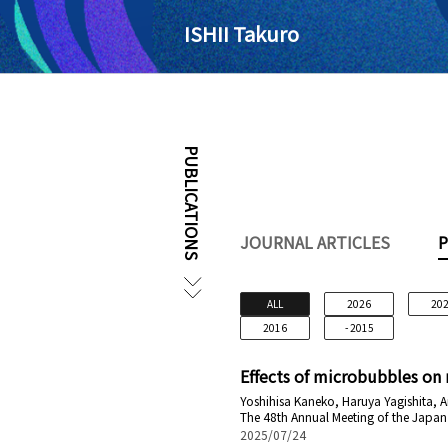
ISHII Takuro
PUBLICATIONS
JOURNAL ARTICLES
P
ALL
2026
20
2016
- 2015
Effects of microbubbles on 
Yoshihisa Kaneko, Haruya Yagishita, An
The 48th Annual Meeting of the Japan
2025/07/24