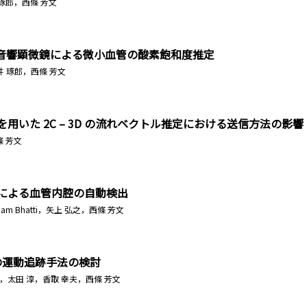
琢郎，西條 芳文
音響顕微鏡による微小血管の酸素飽和度推定
n，石井 琢郎，西條 芳文
nsducer を用いた 2C – 3D の流れベクトル推定における送信方法の影響
條 芳文
析による血管内腔の自動検出
am Bhatti，矢上 弘之，西條 芳文
の運動追跡手法の検討
里，太田 淳，香取 幸夫，西條 芳文