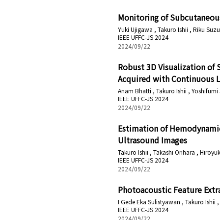
Monitoring of Subcutaneous
Yuki Ujigawa , Takuro Ishii , Riku Suz
IEEE UFFC-JS 2024
2024/09/22
Robust 3D Visualization of 
Acquired with Continuous Li
Anam Bhatti , Takuro Ishii , Yoshifumi
IEEE UFFC-JS 2024
2024/09/22
Estimation of Hemodynamics
Ultrasound Images
Takuro Ishii , Takashi Orihara , Hiroyu
IEEE UFFC-JS 2024
2024/09/22
Photoacoustic Feature Extr
I Gede Eka Sulistyawan , Takuro Ishii 
IEEE UFFC-JS 2024
2024/09/22