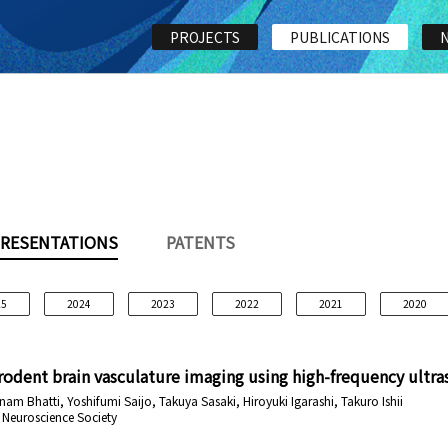
PROJECTS
PUBLICATIONS
RESENTATIONS
PATENTS
25
2024
2023
2022
2021
2020
rodent brain vasculature imaging using high-frequency ultr
am Bhatti, Yoshifumi Saijo, Takuya Sasaki, Hiroyuki Igarashi, Takuro Ishii
 Neuroscience Society