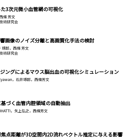
いた3次元微小血管網の可視化
，西條 芳文
礎技術研究会
響画像のノイズ分離と高画質化手法の検討
，石井 琢郎，西條 芳文
礎技術研究会
ジングによるマウス脳出血の可視化シミュレーション
listyawan，石井琢郎，西條芳文
に基づく血管内腔領域の自動抽出
HATTI，矢上弘之，西條芳文
想焦点距離が3D空間内2D流れベクトル推定に与える影響