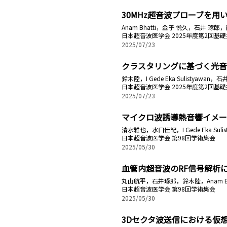
30MHz超音波プローブを用
Anam Bhatti，金子 悦久，石井 琢郎
日本超音波医学会 2025年度第2回基
2025/07/23
クラスタリングに基づく光音
鈴木陸，I Gede Eka Sulistyawan
日本超音波医学会 2025年度第2回基
2025/07/23
マイクロ波誘導熱音響イメー
清水雅也，水口佳紀，I Gede Eka Su
日本超音波医学会 第98回学術集会
2025/05/30
血管内超音波のRF信号解析
丸山航平，石井琢郎，鈴木陸，Anam B
日本超音波医学会 第98回学術集会
2025/05/30
3Dセクタ波送信における仮