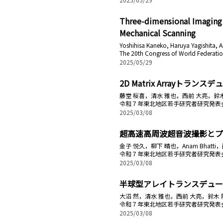
Three-dimensional Imaging 
Mechanical Scanning
Yoshihisa Kaneko, Haruya Yagishita, An
The 20th Congress of World Federatio
2025/05/29
2D Matrix Arrayト
藤堂 桜喜，清水 雅也，西前 大亮，鈴
令和７年東北地区若手研究者研究発表
2025/03/08
超高速高周波超音波撮影とプ
金子 悦久，柳下 晴也，Anam Bhatt
令和７年東北地区若手研究者研究発表
2025/03/08
半球型アレイトランスデュー
大沼 然，清水 雅也，西前 大亮，鈴木 
令和７年東北地区若手研究者研究発表
2025/03/08