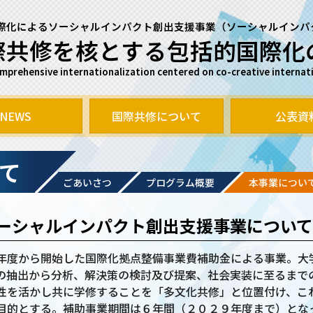
際化によるソーシャルインパクト創出支援事業
（ソーシャルインパ
際共修を核とする
包括的国際化
rehensive internationalization centered on co-creative internation
NEWS
国際共修について
公表資
て
ごあいさつ
プログラム概要
本事業につい
ーシャルインパクト創出支援事業について
年度から開始した国際化拠点整備事業費補助金による事業。大
の抽出から分析、解決策の検討及び提案、社会実装に至るまで
性を活かし共に学修することを「多文化共修」と位置付け、こ
目的とする。補助事業期間は６年間（２０２９年度まで）とな