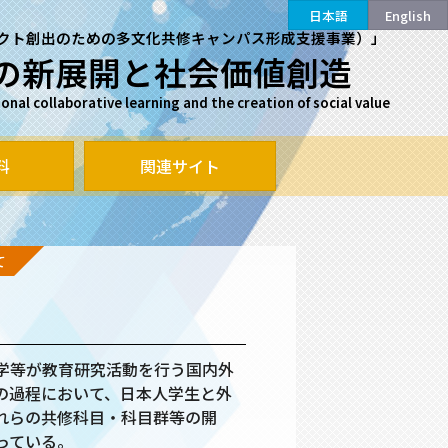
日本語
English
クト創出のための多文化共修キャンパス形成支援事業）」
の新展開と社会価値創造
al collaborative learning and the creation of social value
料
関連サイト
て
学等が教育研究活動を行う国内外
の過程において、日本人学生と外
れらの共修科目・科目群等の開
っている。