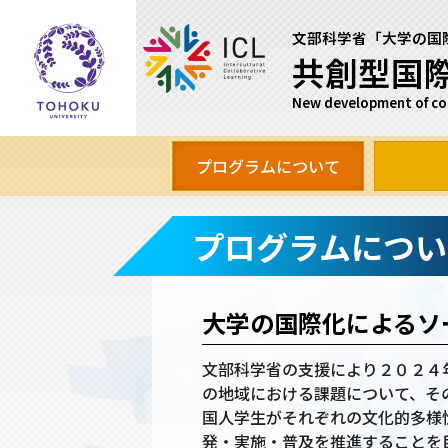
文部科学省「大学の国
共創型国
New development of comp
プログラムについて
プログラムについ
大学の国際化によるソ
文部科学省の支援により２０２４
の地域における課題について、そ
国人学生がそれぞれの文化的多様
発・実施・普及を推進することを