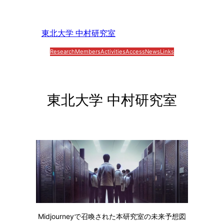
内
容
東北大学 中村研究室
を
ス
Research
Members
Activities
Access
News
Links
キ
ッ
プ
東北大学 中村研究室
Midjourneyで召喚された本研究室の未来予想図