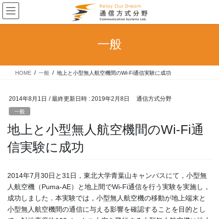
コ
ナ
ン
ビ
テ
ゲ
ン
ー
一般
ツ
シ
へ
ョ
ス
ン
HOME
一般
地上と小型無人航空機間のWi-Fi通信実験に成功
キ
に
ッ
移
プ
動
2014年8月1日
/ 最終更新日時 :
2019年2月8日
通信方式分野
一般
地上と小型無人航空機間のWi-Fi通
信実験に成功
2014年7月30日と31日，東北大学青葉山キャンパスにて，小型無
人航空機（Puma-AE）と地上間でWi-Fi通信を行う実験を実施し，
成功しました．本実験では，小型無人航空機の移動が地上端末と
小型無人航空機間の通信に与える影響を確認することを目的とし