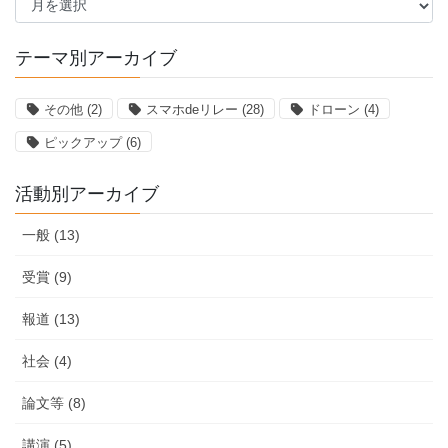
別
ア
ー
テーマ別アーカイブ
カ
イ
その他
(2)
スマホdeリレー
(28)
ドローン
(4)
ブ
ピックアップ
(6)
活動別アーカイブ
一般 (13)
受賞 (9)
報道 (13)
社会 (4)
論文等 (8)
講演 (5)