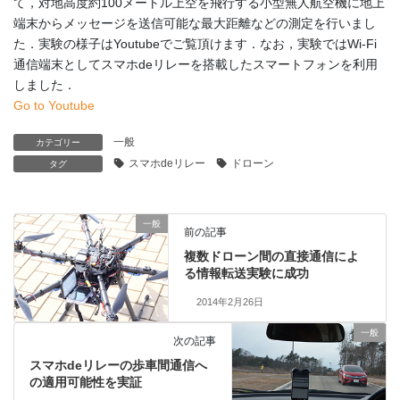
て，対地高度約100メートル上空を飛行する小型無人航空機に地上
端末からメッセージを送信可能な最大距離などの測定を行いまし
た．実験の様子はYoutubeでご覧頂けます．なお，実験ではWi-Fi
通信端末としてスマホdeリレーを搭載したスマートフォンを利用
しました．
Go to Youtube
一般
カテゴリー
スマホdeリレー
ドローン
タグ
一般
前の記事
複数ドローン間の直接通信によ
る情報転送実験に成功
2014年2月26日
一般
次の記事
スマホdeリレーの歩車間通信へ
の適用可能性を実証