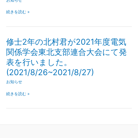
修
続きを読む »
士
２
年
の
修士2年の北村君が2021年度電気
石
関係学会東北支部連合大会にて発
原
君、
表を行いました。
鹿
野
(2021/8/26~2021/8/27)
君、
お知らせ
高
橋
修
続きを読む »
君、
士
米
2
山
年
君、
の
修
北
士
村
1