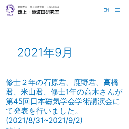
内
容
EN
を
ス
キ
ッ
プ
2021年9月
修士２年の石原君、鹿野君、高橋
君、米山君、修士1年の高木さんが
第45回日本磁気学会学術講演会に
て発表を行いました。
(2021/8/31~2021/9/2)
お知らせ