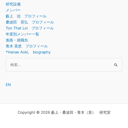
に
研究設備
表
て
メンバー
を
発
藪上 信 プロフィール
行
表
桑波田 晃弘 プロフィール
い
を
Ton That Loi プロフィール
ま
行
年度別メンバー一覧
し
い
進路・就職先
た。
ま
青木 英恵 プロフィール
(2021/8/26~2021/8/27)
し
*Hanae Aoki, biography
た。
検
(2021/8/31~2021/9/2)
索
対
象:
EN
Copyright © 2026 藪上・桑波田・青木（英） 研究室