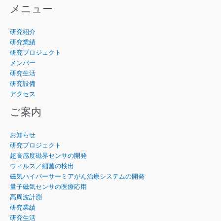
君
年
メニュー
が
の
2021
高
研究紹介
年
木
研究業績
度
さ
研究プロジェクト
電
ん
メンバー
気
が
研究生活
関
第
研究設備
係
45
アクセス
学
回
会
日
ご案内
東
本
北
磁
お知らせ
支
気
研究プロジェクト
部
学
超高感度磁界センサの開発
連
会
ウィルス／細菌の検出
合
学
磁気ハイパーサーミアがん治療システムの開発
大
術
量子磁気センサの医療応用
会
講
高周波計測
に
演
研究業績
て
会
研究生活
発