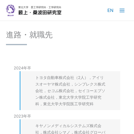
内
容
EN
を
ス
キ
進路・就職先
ッ
プ
2024年卒
トヨタ自動車株式会社（2人），アイリ
スオーヤマ株式会社，シンプレクス株式
会社，
セコム
株式会社，セイコーエプソ
ン株式会社，東北大学大学院工学研究
科，東北大学大学院医工学研究科
2023年卒
キヤノンメディカルシステムズ株式会
社，株式会社シマノ，株式会社グローバ