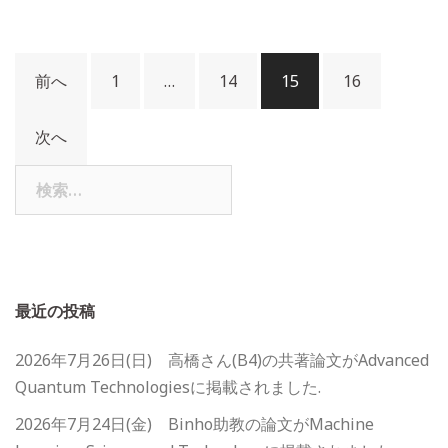
投
前へ
1
…
14
15
16
稿
ナ
次へ
ビ
検
ゲ
索:
ー
シ
ョ
ン
最近の投稿
2026年7月26日(日) 高橋さん(B4)の共著論文がAdvanced
Quantum Technologiesに掲載されました.
2026年7月24日(金) Binho助教の論文がMachine