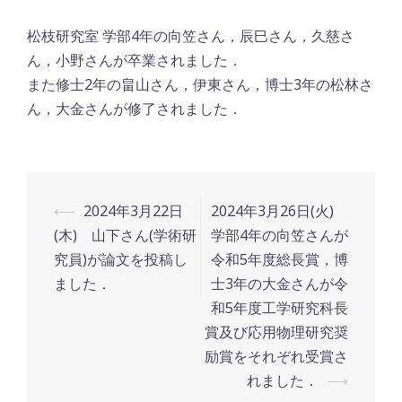
松枝研究室 学部4年の向笠さん，辰巳さん，久慈さ
ん，小野さんが卒業されました．
また修士2年の畠山さん，伊東さん，博士3年の松林さ
ん，大金さんが修了されました．
Post
⟵
2024年3月22日
2024年3月26日(火)
navigation
(木) 山下さん(学術研
学部4年の向笠さんが
究員)が論文を投稿し
令和5年度総長賞，博
ました．
士3年の大金さんが令
和5年度工学研究科長
賞及び応用物理研究奨
励賞をそれぞれ受賞さ
れました．
⟶