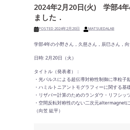
2024年2月20日(火) 学
ました．
POSTED
2024年2月20日
MATSUEDALAB
学部4年の小野さん，久慈さん，辰巳さん，
日時: 2月20日（火）
タイトル（発表者）：
・光パルスによる超伝導対称性制御に準粒子励
・ハミルトニアントモグラフィーに関する基礎
・リザバー計算のためのランダウ・リフシッ
・空間反転対称性のない二次元altermag
（向笠 紘平）