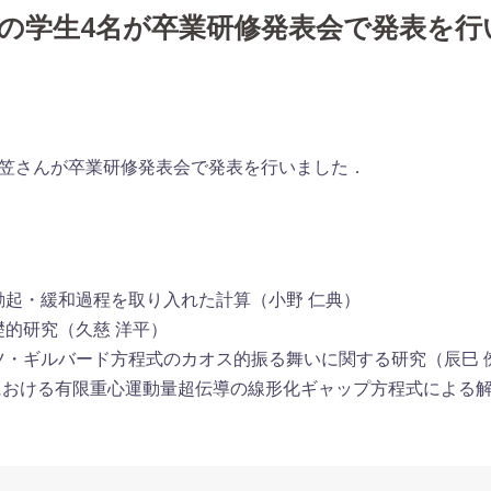
部4年の学生4名が卒業研修発表会で発表を行
向笠さんが卒業研修発表会で発表を行いました．
起・緩和過程を取り入れた計算（小野 仁典）
的研究（久慈 洋平）
ツ・ギルバード方程式のカオス的振る舞いに関する研究（辰巳 
netにおける有限重心運動量超伝導の線形化ギャップ方程式による