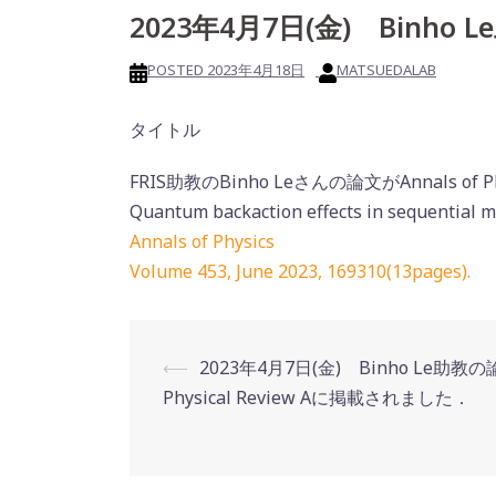
2023年4月7日(金) Bin
POSTED
2023年4月18日
MATSUEDALAB
タイトル
FRIS助教のBinho Leさんの論文がAnnals
Quantum backaction effects in sequential
Annals of Physics
Volume 453, June 2023, 169310(13pages).
Post
⟵
2023年4月7日(金) Binho Le助教
navigation
Physical Review Aに掲載されました．