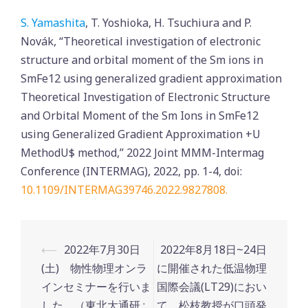
S. Yamashita
, T. Yoshioka, H. Tsuchiura and P.
Novák, “Theoretical investigation of electronic
structure and orbital moment of the Sm ions in
SmFe12 using generalized gradient approximation
Theoretical Investigation of Electronic Structure
and Orbital Moment of the Sm Ions in SmFe12
using Generalized Gradient Approximation +U
MethodU$ method,” 2022 Joint MMM-Intermag
Conference (INTERMAG), 2022, pp. 1-4, doi:
10.1109/INTERMAG39746.2022.9827808.
Post
⟵
2022年7月30日
2022年8月18日~24日
navigation
(土) 物性物理オンラ
に開催された低温物理
インセミナーを行いま
国際会議(LT29)におい
した．（東北大通研 :
て，松枝教授が口頭発