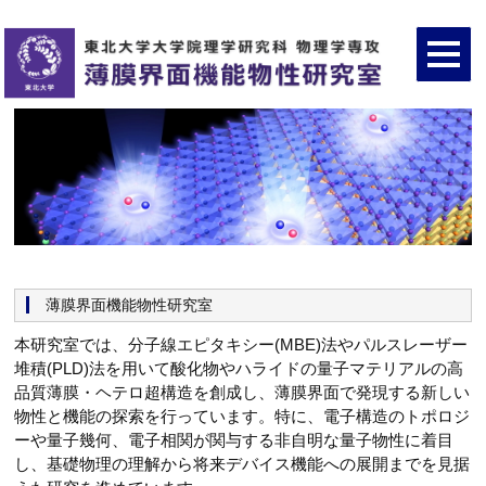
薄膜界面機能物性研究室
本研究室では、分子線エピタキシー(MBE)法やパルスレーザー
堆積(PLD)法を用いて酸化物やハライドの量子マテリアルの高
品質薄膜・ヘテロ超構造を創成し、薄膜界面で発現する新しい
物性と機能の探索を行っています。特に、電子構造のトポロジ
ーや量子幾何、電子相関が関与する非自明な量子物性に着目
し、基礎物理の理解から将来デバイス機能への展開までを見据