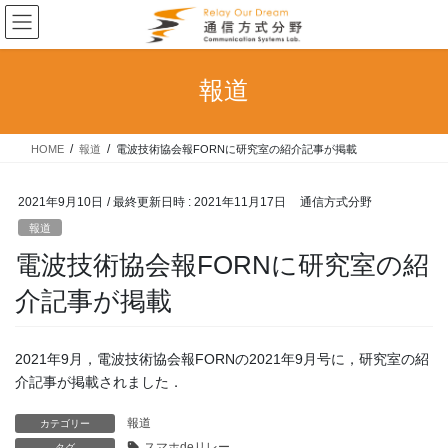
コ
ナ
ン
ビ
テ
ゲ
ン
ー
報道
ツ
シ
へ
ョ
ス
ン
HOME
報道
電波技術協会報FORNに研究室の紹介記事が掲載
キ
に
ッ
移
プ
動
2021年9月10日
/ 最終更新日時 :
2021年11月17日
通信方式分野
報道
電波技術協会報FORNに研究室の紹
介記事が掲載
2021年9月，電波技術協会報FORNの2021年9月号に，研究室の紹
介記事が掲載されました．
報道
カテゴリー
スマホdeリレー
タグ