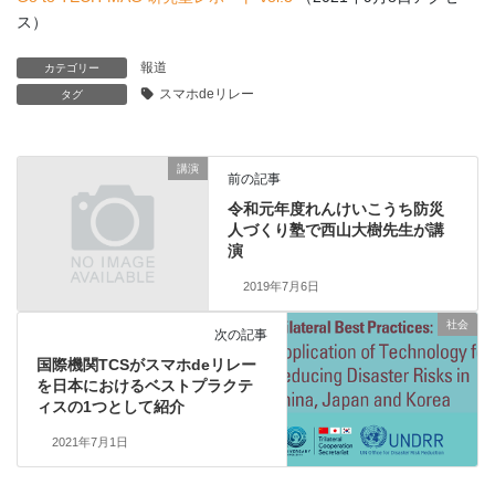
ス）
報道
カテゴリー
スマホdeリレー
タグ
講演
前の記事
令和元年度れんけいこうち防災
人づくり塾で西山大樹先生が講
演
2019年7月6日
社会
次の記事
国際機関TCSがスマホdeリレー
を日本におけるベストプラクテ
ィスの1つとして紹介
2021年7月1日