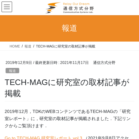
コ
ナ
ン
ビ
テ
ゲ
ン
ー
報道
ツ
シ
へ
ョ
ス
ン
HOME
報道
TECH-MAGに研究室の取材記事が掲載
キ
に
ッ
移
プ
動
2019年12月9日
/ 最終更新日時 :
2021年11月17日
通信方式分野
報道
TECH-MAGに研究室の取材記事が
掲載
2019年12月，TDKのWEBコンテンツであるTECH-MAGの「研究
室レポート」に，研究室の取材記事が掲載されました．下記リン
クからご覧頂けます．
Go to TECH-MAG 研究室レポート vol.3
（2021年9月8日アクセ