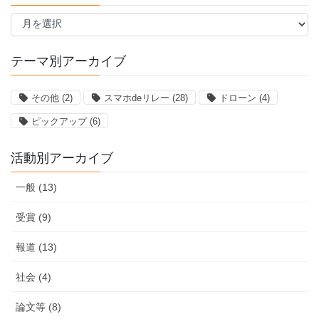
月
別
ア
ー
テーマ別アーカイブ
カ
イ
その他
(2)
スマホdeリレー
(28)
ドローン
(4)
ブ
ピックアップ
(6)
活動別アーカイブ
一般 (13)
受賞 (9)
報道 (13)
社会 (4)
論文等 (8)