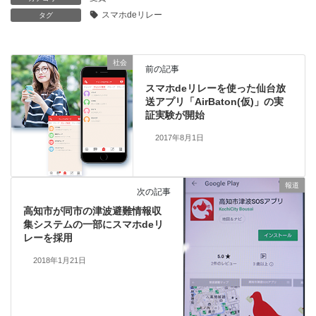
スマホdeリレー
タグ
社会
前の記事
スマホdeリレーを使った仙台放
送アプリ「AirBaton(仮)」の実
証実験が開始
2017年8月1日
報道
次の記事
高知市が同市の津波避難情報収
集システムの一部にスマホdeリ
レーを採用
2018年1月21日