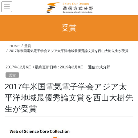
コ
ナ
ン
ビ
テ
ゲ
ン
ー
受賞
ツ
シ
へ
ョ
ス
ン
HOME
受賞
キ
に
2017年米国電気電子学会アジア太平洋地域最優秀論文賞を西山大樹先生が受賞
ッ
移
プ
動
2017年12月6日
/ 最終更新日時 :
2019年2月8日
通信方式分野
受賞
2017年米国電気電子学会アジア太
平洋地域最優秀論文賞を西山大樹先
生が受賞