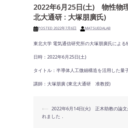
2022年6月25日(土) 物
北大通研 : 大塚朋廣氏)
POSTED
2022年7月6日
MATSUEDALAB
東北大学 電気通信研究所の大塚朋廣氏による
日時：2022年6月25日(土)
タイトル：半導体人工微細構造を活用した量
講師：大塚朋廣 (東北大通研 准教授)
Post
⟵
2022年6月14日(火) 正木助教の論
navigation
れました．